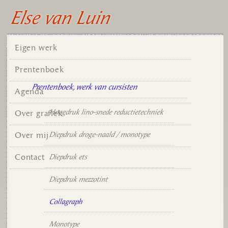
Else van Luin
Eigen werk
Prentenboek
Prentenboek, werk van cursisten
Agenda
Hoogdruk lino-snede reductietechniek
Over grafiek
Diepdruk droge-naald / monotype
Over mij
Diepdruk ets
Contact
Diepdruk mezzotint
Collagraph
Monotype